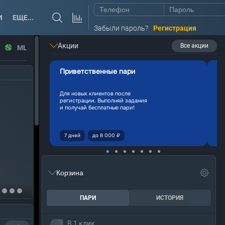
И
ЕЩЕ...
Забыли пароль?
Регистрация
Акции
Все акции
MLB
Приветственные пари
Ла
Для новых клиентов после
Фр
регистрации. Выполняй задания
па
и получай бесплатные пари!
те
7 дней
до 8 000 ₽
Корзина
ПАРИ
ИСТОРИЯ
В 1 клик