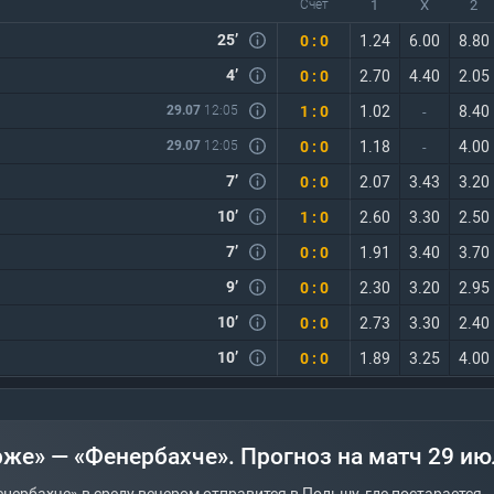
1
X
2
Счет
25’
0 : 0
1.24
6.00
8.80
4’
0 : 0
2.70
4.40
2.05
1 : 0
29.07
12:05
1.02
8.40
-
0 : 0
29.07
12:05
1.18
4.00
-
7’
0 : 0
2.07
3.43
3.20
10’
1 : 0
2.60
3.30
2.50
7’
0 : 0
1.91
3.40
3.70
9’
0 : 0
2.30
3.20
2.95
10’
0 : 0
2.73
3.30
2.40
10’
0 : 0
1.89
3.25
4.00
рже» — «Фенербахче». Прогноз на матч 29 ию