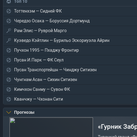
Топ 10
Тоттенхэм — Сидней ФК
Чередзо Осака — Боруссия Дортмунд
Рам Элис — Руврой Марго
Куэведо Кэйтлин — Бурильо Эскориуэла Айрин
Пучхон 1995 — Пхаджу Фронтир
Пусан И.Парк — ФК Сеул
Пусан Транспортейшн — Чинджу Ситизен
Чунгнам Асан — Сихин Ситизен
Кимчхон Санму — Сувон ФК
Кванчжу — Чхонан Сити
Прогнозы
«Гурник Заб