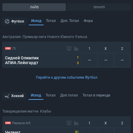
ЛАЙВ
ЛИНИЯ
Исход
Тотал
Доп. Тотал
Фора
Футбол
Австралия. Премьер-лига Нового Южного Уэльса
1
X
2
75’
Сидней Олимпик
1
—
—
—
АПИА Лейхгардт
3
Перейти к другим событиям Футбол
Исход
Тотал
Доп.тотал
Тотал в периоде
Хоккей
Товарищеские матчи. Клубы
1
X
2
Перерыв 4x5
Челмет
0
0