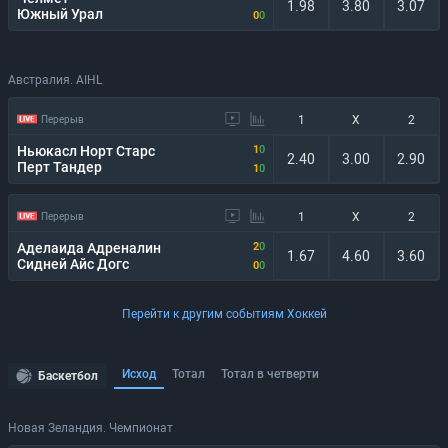
1.98
3.80
3.07
Южный Урал
0
0
Австралия. AIHL
1
X
2
Перерыв
Ньюкасл Норт Старс
1
0
2.40
3.00
2.90
Перт Тандер
1
0
1
X
2
Перерыв
Аделаида Адреналин
2
0
1.67
4.60
3.60
Сидней Айс Догс
0
0
Перейти к другим событиям Хоккей
Исход
Тотал
Тотал в четверти
Баскетбол
Новая Зеландия. Чемпионат