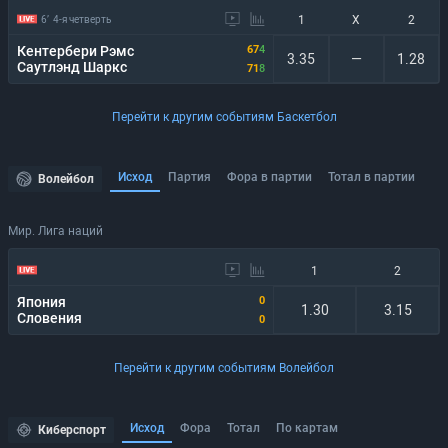
1
X
2
6’
4-я четверть
Кентербери Рэмс
67
4
3.35
—
1.28
Саутлэнд Шаркс
71
8
Перейти к другим событиям Баскетбол
Исход
Партия
Фора в партии
Тотал в партии
Волейбол
Мир. Лига наций
1
2
Япония
0
1.30
3.15
Словения
0
Перейти к другим событиям Волейбол
Исход
Фора
Тотал
По картам
Киберспорт