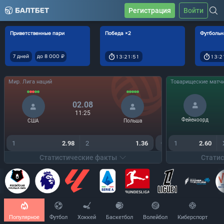
Регистрация
Войти
Приветственные пари
Победа ×2
Футбольн
7 дней
до 8 000 ₽
13:21:51
13:2
Мир. Лига наций
Товарищеские матчи
02.08
11:25
Фейеноорд
США
Польша
1
2.98
2
1.36
Ф1К +7,5
1
2.60
1.90
Статистические факты
Стати
Популярное
Футбол
Хоккей
Баскетбол
Волейбол
Киберспорт