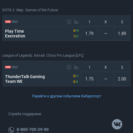
DOTA 2. Мир. Games of the Future
1
X
2
BO3
Play Time
0
19
1.79
—
1.89
Execration
1
21
League of Legends. Китай. China Pro League [LPL]
1
X
2
BO3
ThunderTalk Gaming
0
11
1.75
—
2.00
Team WE
0
8
Перейти к другим событиям Киберспорт
Служба поддержки:
8-800-700-29-90