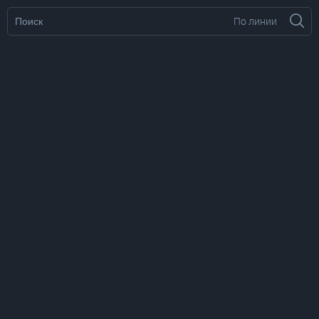
По линии