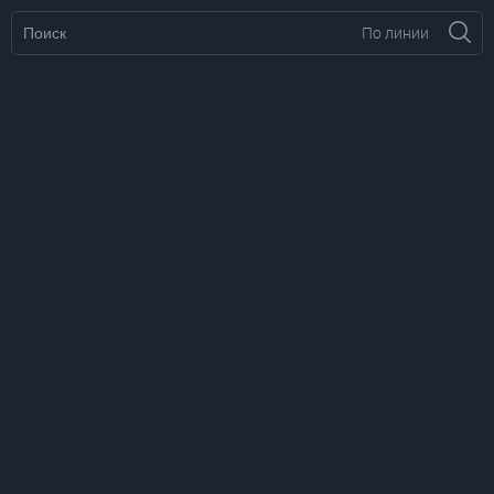
По линии