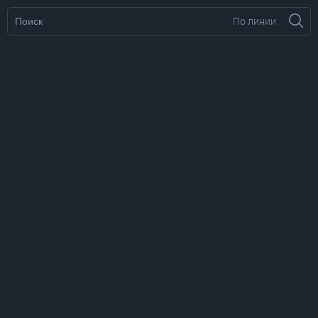
По линии