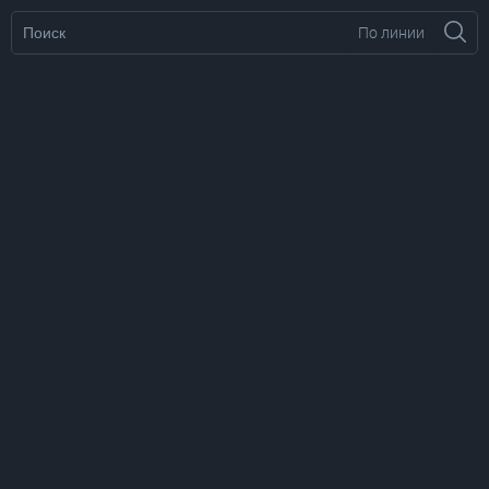
По линии