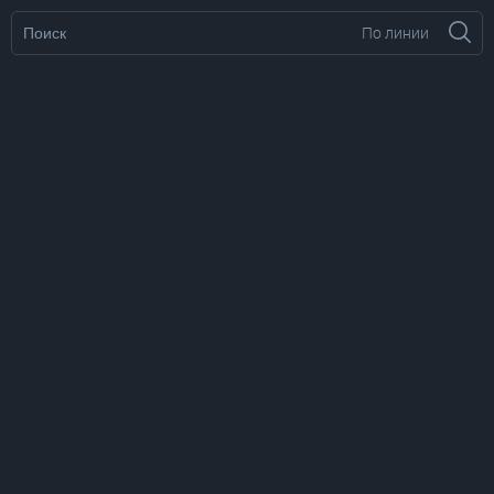
По линии