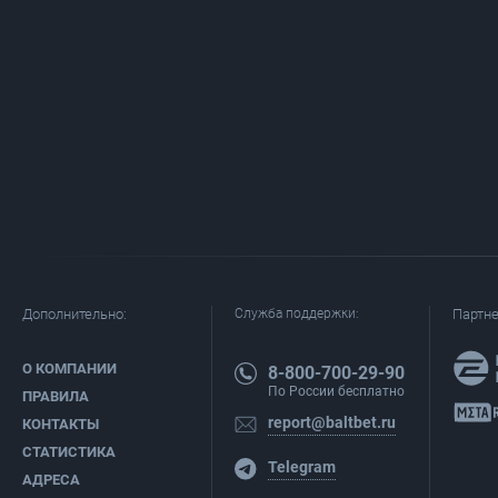
Дополнительно:
Служба поддержки:
Партн
О КОМПАНИИ
8-800-700-29-90
По России бесплатно
ПРАВИЛА
report@baltbet.ru
КОНТАКТЫ
СТАТИСТИКА
Telegram
АДРЕСА