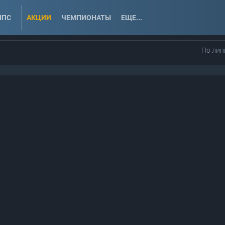
ППС
АКЦИИ
ЧЕМПИОНАТЫ
ЕЩЕ...
По лин