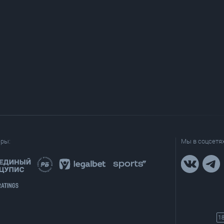
еры:
Мы в соцсетях