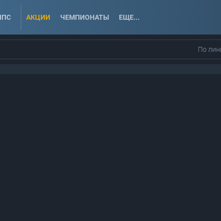
ППС
АКЦИИ
ЧЕМПИОНАТЫ
ЕЩЕ...
По лин