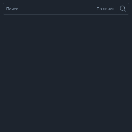
По линии