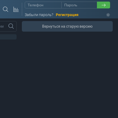
Забыли пароль?
Регистрация
ии
Вернуться на старую версию