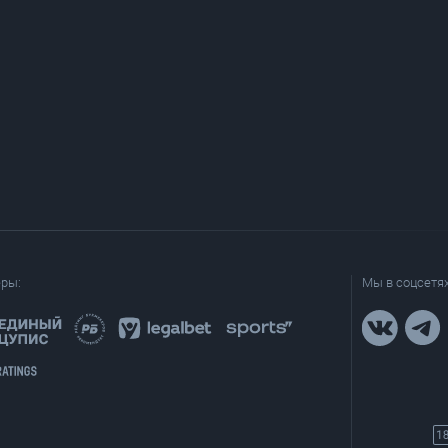
еры:
Мы в соцсетях