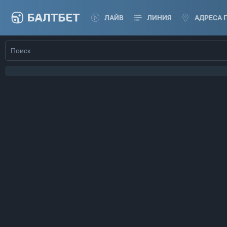
ЛАЙВ
ЛИНИЯ
АДРЕСА 