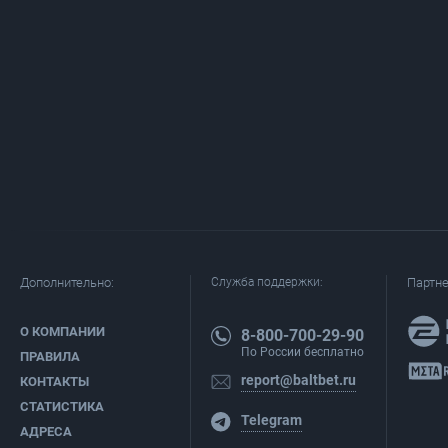
Дополнительно:
Служба поддержки:
Партн
О КОМПАНИИ
8-800-700-29-90
По России бесплатно
ПРАВИЛА
report@baltbet.ru
КОНТАКТЫ
СТАТИСТИКА
Telegram
АДРЕСА