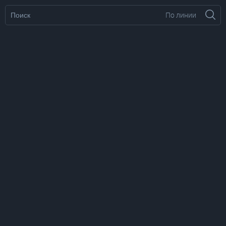
По линии