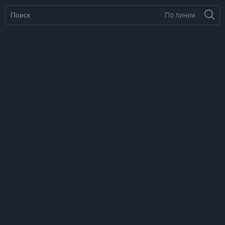
По линии