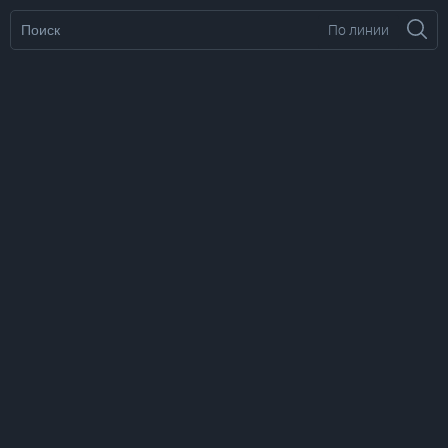
По линии