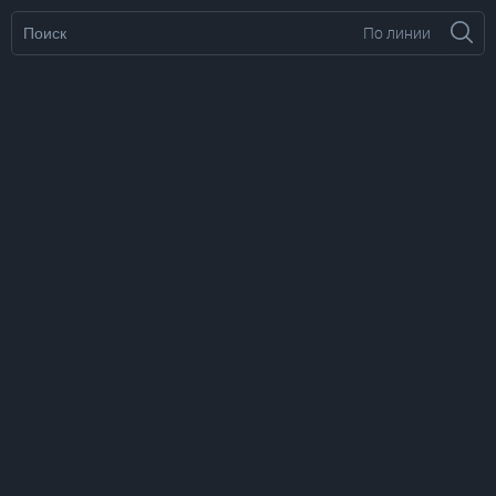
По линии