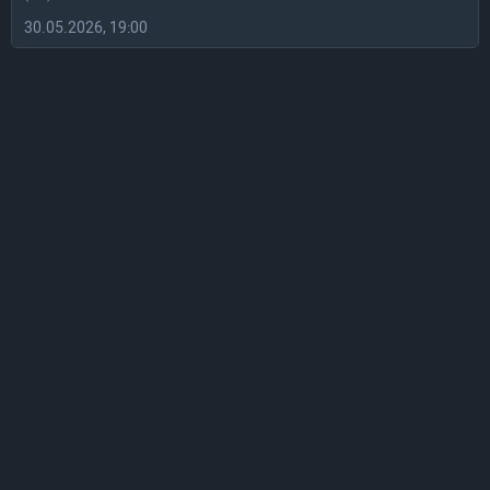
30.05.2026, 19:00