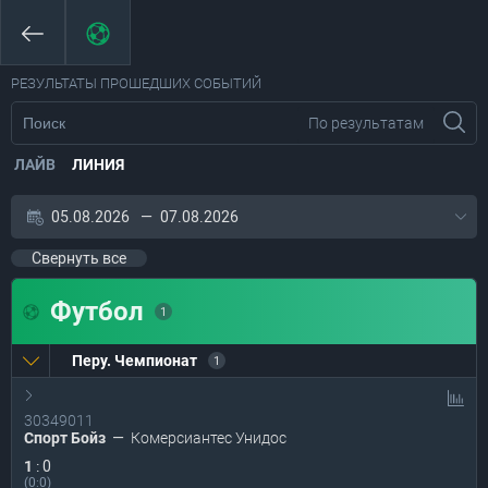
РЕЗУЛЬТАТЫ ПРОШЕДШИХ СОБЫТИЙ
По результатам
ЛАЙВ
ЛИНИЯ
05.08.2026
—
07.08.2026
Свернуть все
Футбол
1
Перу. Чемпионат
1
30349011
Спорт Бойз
—
Комерсиантес Унидос
1
:
0
(0:0)