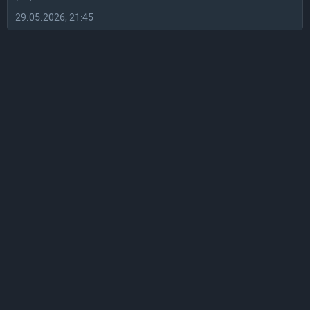
29.05.2026, 21:45