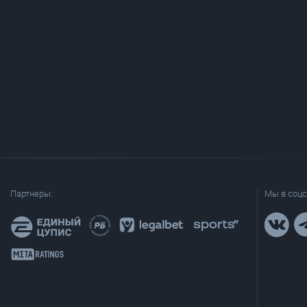
Партнеры:
Мы в соцс