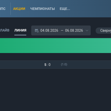
ППС
АКЦИИ
ЧЕМПИОНАТЫ
ЕЩЕ...
ЛАЙВ
ЛИНИЯ
04.08.2026
—
06.08.2026
Сверн
5
:
0
(1:0)