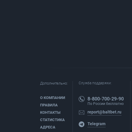
Дополнительно:
Служба поддержки:
О КОМПАНИИ
8-800-700-29-90
По России бесплатно
ПРАВИЛА
report@baltbet.ru
КОНТАКТЫ
СТАТИСТИКА
Telegram
АДРЕСА