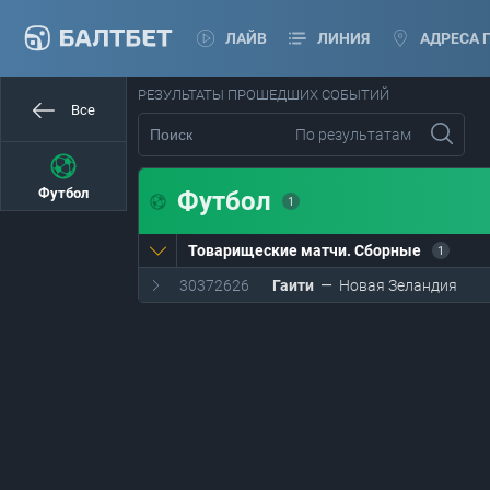
ЛАЙВ
ЛИНИЯ
АДРЕСА 
РЕЗУЛЬТАТЫ ПРОШЕДШИХ СОБЫТИЙ
Все
По результатам
Футбол
Футбол
1
Товарищеские матчи. Сборные
1
30372626
Гаити
—
Новая Зеландия