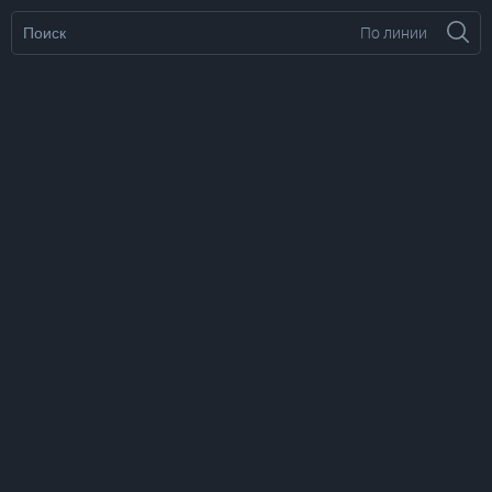
По линии