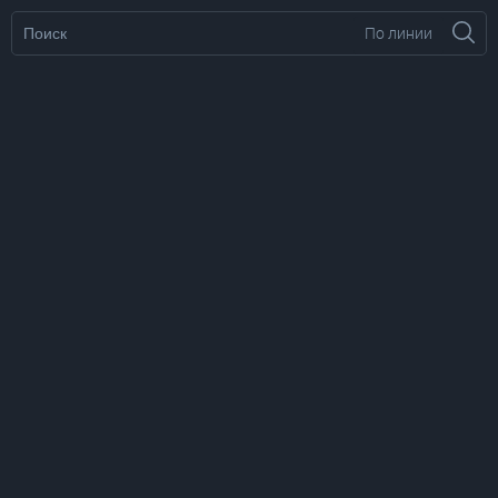
По линии