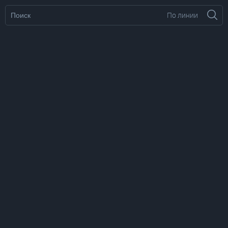
По линии