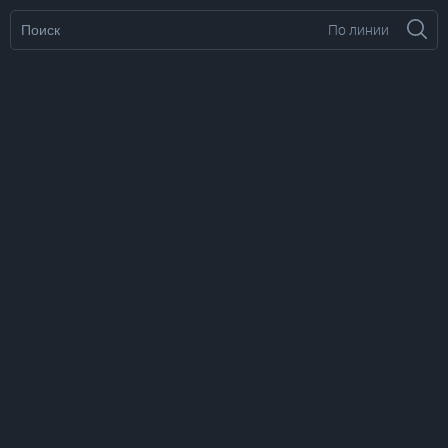
По линии