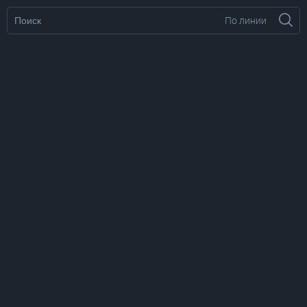
По линии