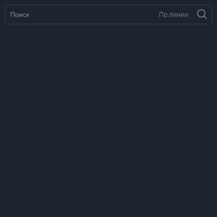
По линии