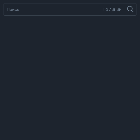
По линии