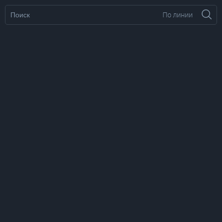
По линии