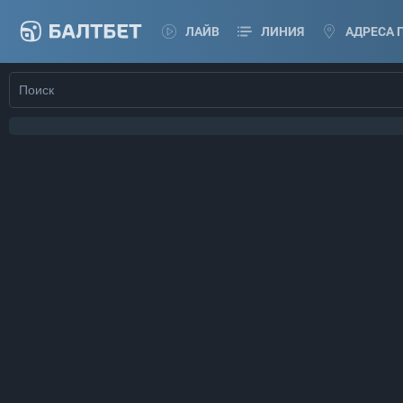
ЛАЙВ
ЛИНИЯ
АДРЕСА 