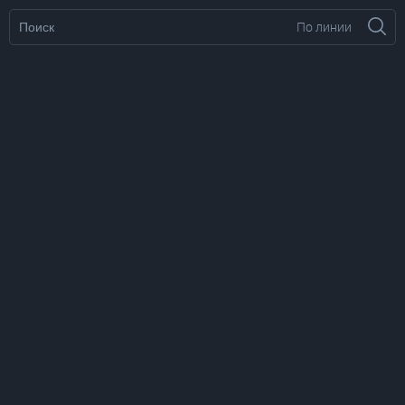
По линии