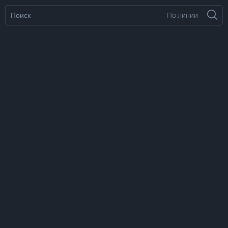
По линии