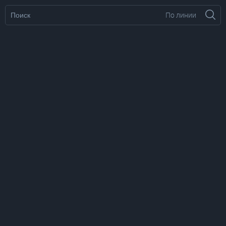
По линии