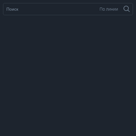
По линии