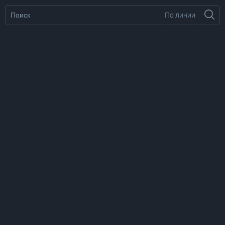
По линии