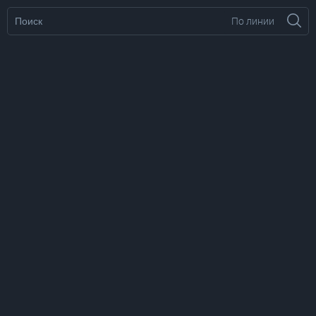
По линии