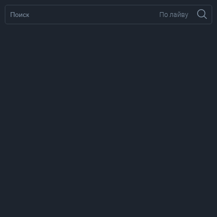
По лайву