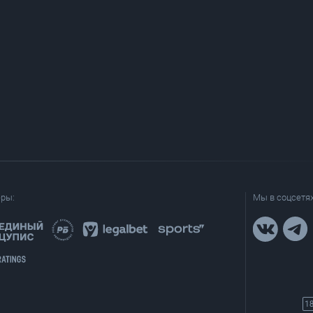
еры:
Мы в соцсетях