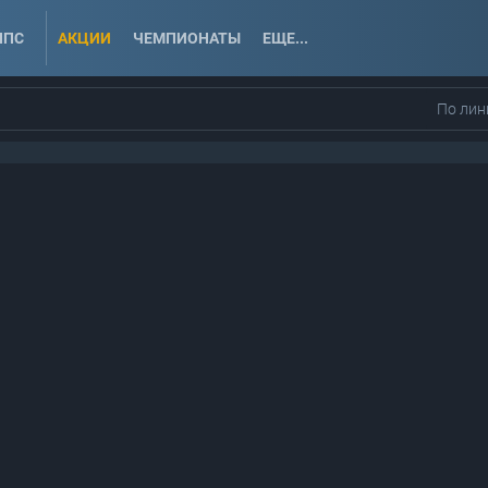
ППС
АКЦИИ
ЧЕМПИОНАТЫ
ЕЩЕ...
По лин