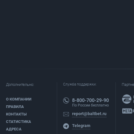
Дополнительно:
Служба поддержки:
Партн
О КОМПАНИИ
8-800-700-29-90
По России бесплатно
ПРАВИЛА
report@baltbet.ru
КОНТАКТЫ
СТАТИСТИКА
Telegram
АДРЕСА