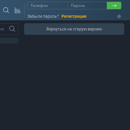
Забыли пароль?
Регистрация
ии
Вернуться на старую версию