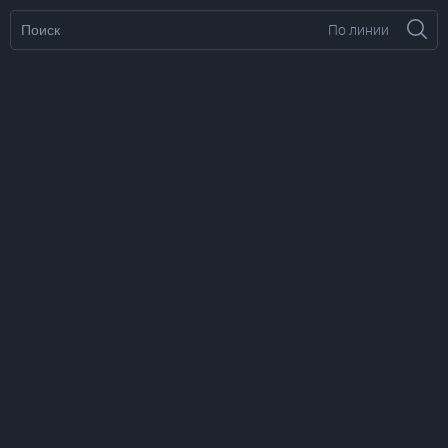
По линии