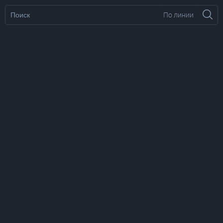
По линии