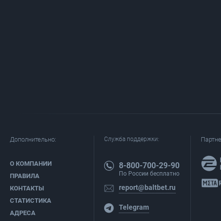
Дополнительно:
Служба поддержки:
Партн
О КОМПАНИИ
8-800-700-29-90
По России бесплатно
ПРАВИЛА
report@baltbet.ru
КОНТАКТЫ
СТАТИСТИКА
Telegram
АДРЕСА