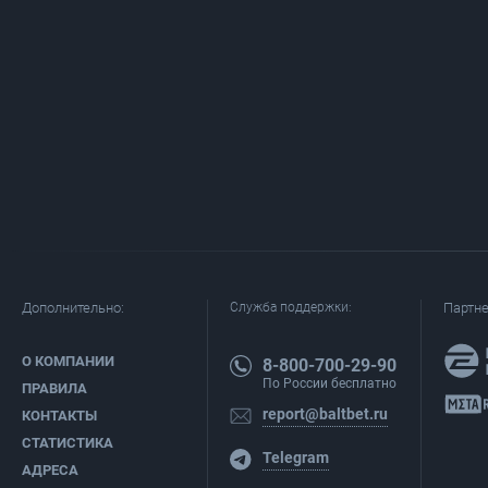
Дополнительно:
Служба поддержки:
Партн
О КОМПАНИИ
8-800-700-29-90
По России бесплатно
ПРАВИЛА
report@baltbet.ru
КОНТАКТЫ
СТАТИСТИКА
Telegram
АДРЕСА