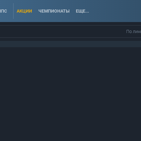
ППС
АКЦИИ
ЧЕМПИОНАТЫ
ЕЩЕ...
По лин