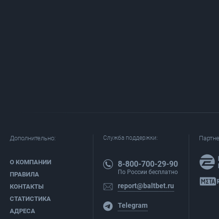
Дополнительно:
Служба поддержки:
Партн
О КОМПАНИИ
8-800-700-29-90
По России бесплатно
ПРАВИЛА
report@baltbet.ru
КОНТАКТЫ
СТАТИСТИКА
Telegram
АДРЕСА