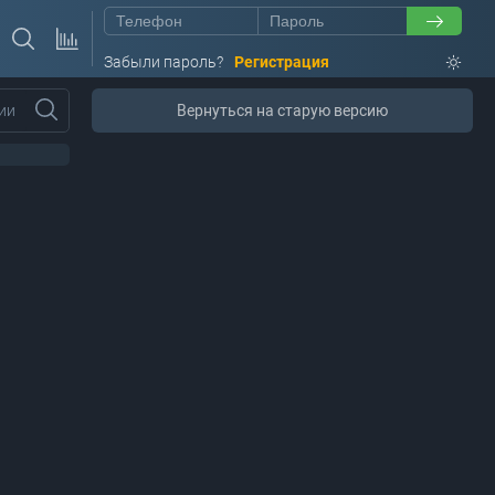
Забыли пароль?
Регистрация
ии
Вернуться на старую версию