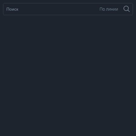
По линии