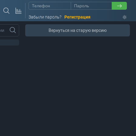
Забыли пароль?
Регистрация
ии
Вернуться на старую версию