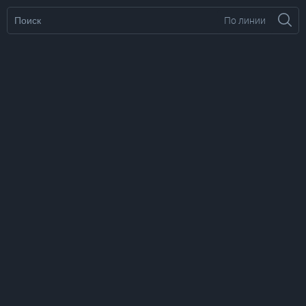
По линии