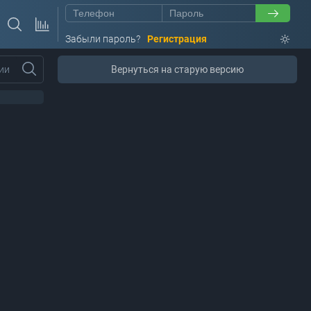
Забыли пароль?
Регистрация
ии
Вернуться на старую версию