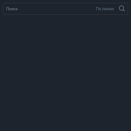
По линии