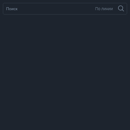
По линии