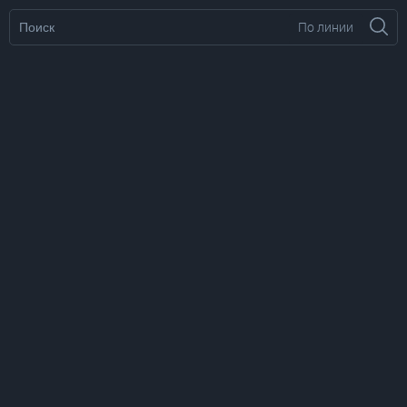
По линии